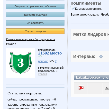
Комплименты
Отправить приватное сообщение
Комплиментов нет.
Вы не авторизованы! Чтоб
Добавить в друзья
Игнорировать
Сделать подарок
Метки лидеров
Совместная покупка: сбор предоплаты,
раздачи
популярность:
21592 место
Интервью
+3 ↑
рейтинг
1227
?
Привилегированный
пользователь
3
уровня
Lalavika состоит в
к
Ищ
Статистика портрета:
сейчас просматривают портрет - 0
зарегистрированные пользователи
посетившие портрет за 7 дней - 0